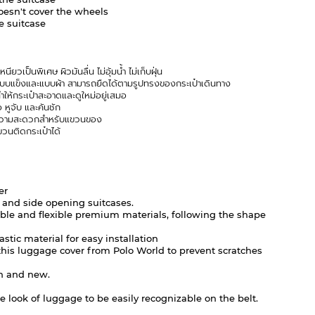
oesn't cover the wheels
he suitcase
วเป็นพิเศษ ผิวมันลื่น ไม่อุ้มน้ำ ไม่เก็บฝุ่น
แบบแข็
งและแบบผ้า สามารถยืดได้ตามรูปทรงของกระเป๋
าเดินทาง
ให้กระเป๋าสะอาดและดูใหม่อยู่
เสมอ
 หูจับ และคันชัก
ความสะดวกสำหรับแขวนของ
วนติดกระเป๋าได้
er
nt and side opening suitcases.
able and flexible premium materials, following the shape
stic material for easy installation
this luggage cover from Polo World to prevent scratches
an and new.
 look of luggage to be easily recognizable on the belt.
n