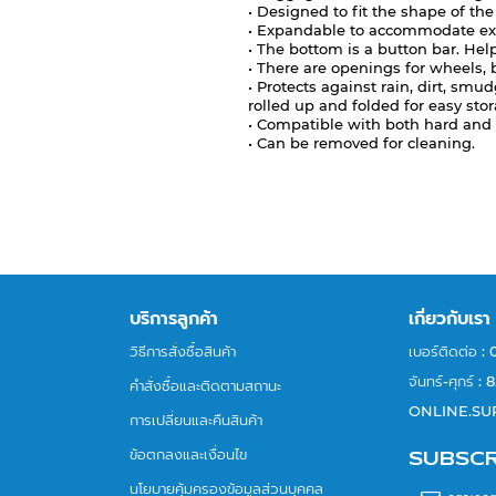
• Designed to fit the shape of th
• Expandable to accommodate ex
• The bottom is a button bar. Help
• There are openings for wheels,
• Protects against rain, dirt, smu
rolled up and folded for easy sto
• Compatible with both hard and
• Can be removed for cleaning.
บริการลูกค้า
เกี่ยวกับเรา
วิธีการสั่งซื้อสินค้า
เบอร์ติดต่อ :
จันทร์-ศุกร์
คำสั่งซื้อและติดตามสถานะ
ONLINE.S
การเปลี่ยนและคืนสินค้า
ข้อตกลงและเงื่อนไข
SUBSCR
กรอก
นโยบายคุ้มครองข้อมูลส่วนบุคคล