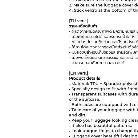
3. Make sure the luggage cover d
4. Stick velcro at the bottom of t
[TH vers.]
รายละเอียดสินค้า
- ผลิตจากผ้ายืดคุณภาพดี มีความหนาและเหนีย
- เนื้อผ้ายืดขยายได้ดี รองรับกระเป๋าได้ทั้ง
- ช่วยป้องกันรอยขีดข่วน และสิ่งสกปรก ทำ
- ใช้งานได้สะดวกจากช่องเปิดสำหรั
บตัวล้อ
- มีช่องซิบสำหรับเก็บของและสายรั
ดเพิ่ม
- เมื่อพับเก็บมีขนาดกะทัดรั
ดและมีสายรัดแข
- สามารถถอดซักทำความสะอาดได้
[EN vers.]
Product details
• Material: TPU + Spandex polyest
• Specially design to fit with fro
• Transparent suitcases with dur
of the suitcase.
• Both sides are equipped with ela
• Take care of your luggage with 
and dirt.
• Keep your luggage looking cle
• It also has beautiful patterns.
• Look unique Helps to change the
• Luggage cover beautiful desig