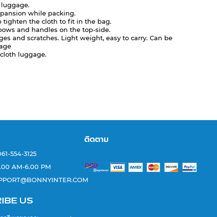
e luggage.
pansion while packing.
 tighten the cloth to fit in the bag.
 bows and handles on the top-side.
dges and scratches. Light weight, easy to carry. Can be
rage
 cloth luggage.
ติดตาม
 061-554-3125
 : 8.00 AM-6.00 PM
UPPORT@BONNYINTER.COM
IBE US