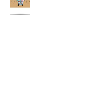
ข้าม
ไป
ที่
ส่วน
เริ่ม
ต้น
ของ
แกล
เลอ
รี
รูปภาพ