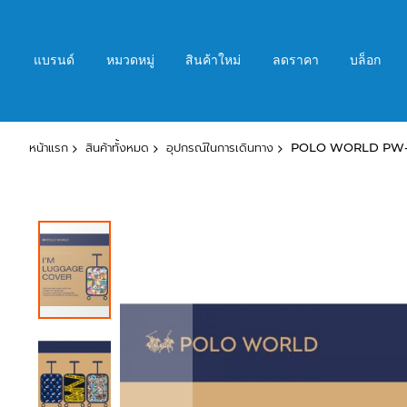
ข้าม
ไป
ที่
แบรนด์
หมวดหมู่
สินค้าใหม่
ลดราคา
บล็อก
เนื้อหา
หน้าแรก
สินค้าทั้งหมด
อุปกรณ์ในการเดินทาง
POLO WORLD PW-LC
ข้าม
ไป
ที่
ส่วน
ท้าย
ของ
แกล
เลอ
รี
รูปภาพ