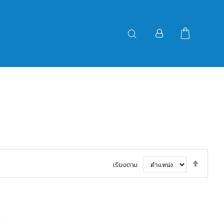
ตั้ง
เรียงตาม
ค่า
ตาม
ลำดับ
มาก
ไป
น้อย