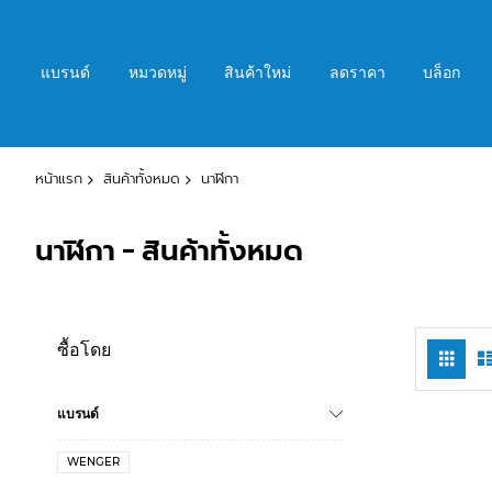
ข้าม
ไป
ที่
แบรนด์
หมวดหมู่
สินค้าใหม่
ลดราคา
บล็อก
เนื้อหา
หน้าแรก
สินค้าทั้งหมด
นาฬิกา
นาฬิกา - สินค้าทั้งหมด
ซื้อโดย
ดู
ตารา
ใน
มุม
มอง
แบรนด์
WENGER