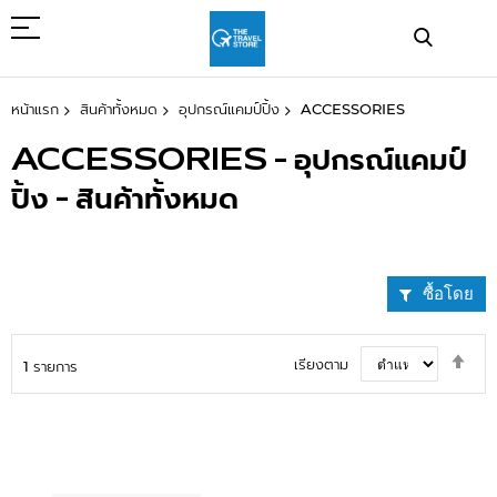
ข้าม
ไป
ที่
เนื้อหา
หน้าแรก
สินค้าทั้งหมด
อุปกรณ์แคมป์ปิ้ง
ACCESSORIES
ACCESSORIES - อุปกรณ์แคมป์
ปิ้ง - สินค้าทั้งหมด
ซื้อโดย
ตั้ง
เรียงตาม
1
รายการ
ค่า
ตาม
ลำด
มาก
ไป
น้อ