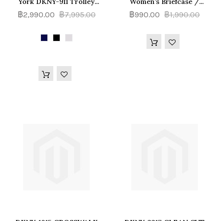
York DKNY-911 Trolley
Women’s Briefcase /
Hardside Case | Spinner
Toiletry Bag / Cosmetic
฿2,990.00
฿7,995.00
฿990.00
฿1,990.00
Luggage กระเป๋าเดินทาง ล้อ
Bag / Medium Loaf
ลาก หมุนได้ 360 องศา
(DA060PT3) กระเป๋า