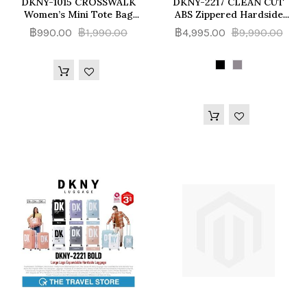
DKNY-1015 CROSSWALK
DKNY-2217 CLEAN CUT
Women’s Mini Tote Bag
ABS Zippered Hardside
(DA640CW3) / Large T
Luggage กระเป๋าเดินทางล้อ
฿990.00
฿1,990.00
฿4,995.00
฿9,990.00
Stand (DA060PT3) -
ลาก
Signature Puffer