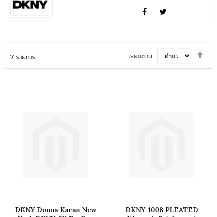
ตั้ง
เรียงตาม
7
รายการ
ค่า
ตาม
ลำด
มาก
ไป
น้อ
DKNY Donna Karan New
DKNY-1008 PLEATED