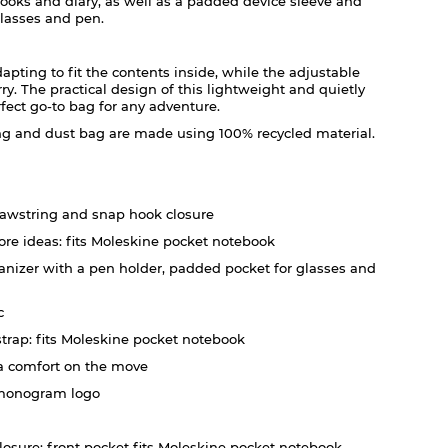
ooks and diary, as well as a padded device sleeve and
glasses and pen.
dapting to fit the contents inside, while the adjustable
ry. The practical design of this lightweight and quietly
fect go-to bag for any adventure.
ining and dust bag are made using 100% recycled material.
awstring and snap hook closure
ore ideas: fits Moleskine pocket notebook
ganizer with a pen holder, padded pocket for glasses and
c
strap: fits Moleskine pocket notebook
 a comfort on the move
monogram logo
losure: front pocket fits Moleskine pocket notebook