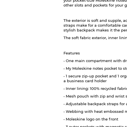
your pocket-size Moleskine noteb
other slots and pockets for your 
The exterior is soft and supple, a
straps make for a comfortable car
stylish backpack makes it the per
The soft fabric exterior, inner l
Features
• One main compartment with dr
• My Moleskine notes pocket to st
• 1 secure zip-up pocket and 1 or
a business card holder
• Inner lining: 100% recycled fabri
• Mesh pouch with zip and wrist 
• Adjustable backpack straps for
• Webbing with heat embossed 
• Moleskine logo on the front
• 3 outer pockets with magnetic c