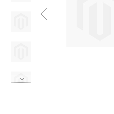
ข้าม
ไป
ที่
ส่วน
เริ่ม
ต้น
ของ