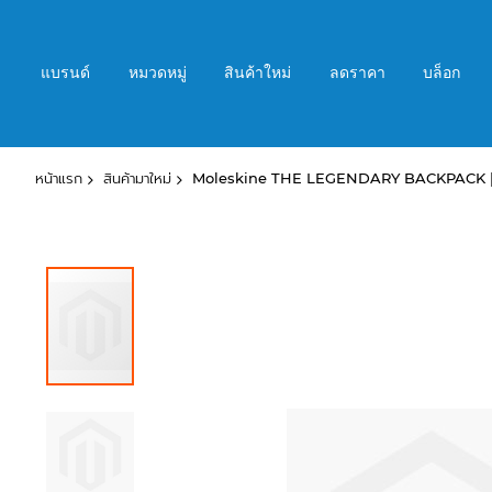
ข้าม
ไป
ที่
แบรนด์
หมวดหมู่
สินค้าใหม่
ลดราคา
บล็อก
เนื้อหา
หน้าแรก
สินค้ามาใหม่
Moleskine THE LEGENDARY BACKPACK | Legend
ข้าม
ไป
ที่
ส่วน
ท้าย
ของ
แกล
เลอ
รี
รูปภาพ