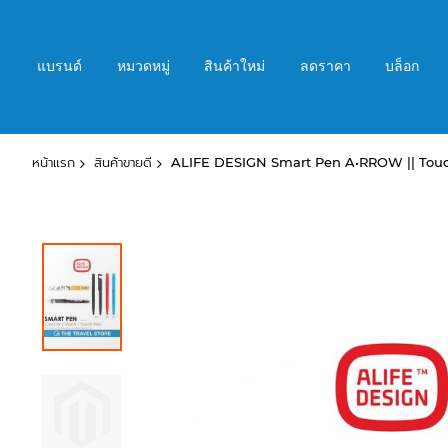
ข้าม
ไป
ที่
แบรนด์
หมวดหมู่
สินค้าใหม่
ลดราคา
บล็อก
เนื้อหา
หน้าแรก
สินค้าขายดี
ALIFE DESIGN Smart Pen A•RROW || Touch 
ข้าม
ไป
ที่
ส่วน
ท้าย
ของ
แกล
เลอ
รี
รูปภาพ