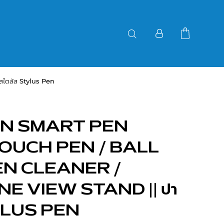
ไตลัส Stylus Pen
GN SMART PEN
TOUCH PEN / BALL
EN CLEANER /
 VIEW STAND || ปา
TYLUS PEN