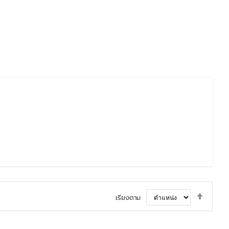
ตั้ง
เรียงตาม
ค่า
ตาม
ลำดับ
มาก