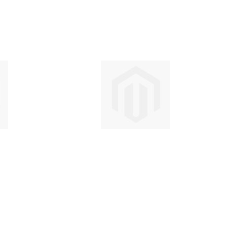
ไป
น้อย