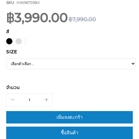
รี
SKU
IHN967598X
รูปภาพ
฿3,990.00
฿7,990.00
สี
SIZE
จำนวน
เพิ่มลงตะกร้า
ซื้อสินค้า