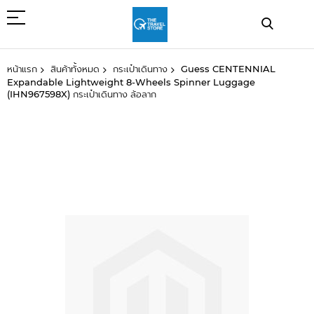
ข้าม
ไป
ที่
เนื้อหา
หน้าแรก
สินค้าทั้งหมด
กระเป๋าเดินทาง
Guess CENTENNIAL
Expandable Lightweight 8-Wheels Spinner Luggage
(IHN967598X) กระเป๋าเดินทาง ล้อลาก
ข้าม
ไป
ที่
ส่วน
ท้าย
ของ
แกล
เลอ
รี
รูปภาพ