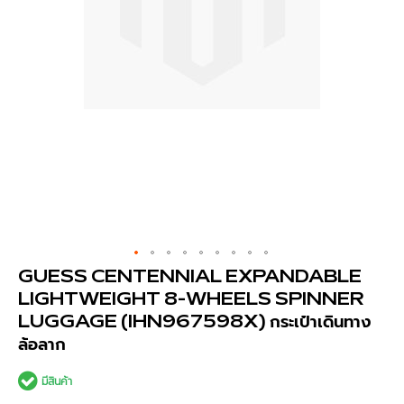
ข้าม
GUESS CENTENNIAL EXPANDABLE
ไป
LIGHTWEIGHT 8-WHEELS SPINNER
ที่
ส่วน
LUGGAGE (IHN967598X) กระเป๋าเดินทาง
เริ่ม
ล้อลาก
ต้น
ของ
แกล
มีสินค้า
เลอ