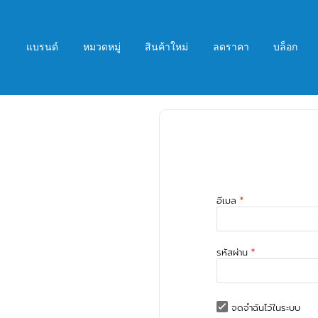
ข้าม
ไป
ที่
แบรนด์
หมวดหมู่
สินค้าใหม่
ลดราคา
บล็อก
เนื้อหา
อีเมล
รหัสผ่าน
จดจำฉันไว้ในระบบ