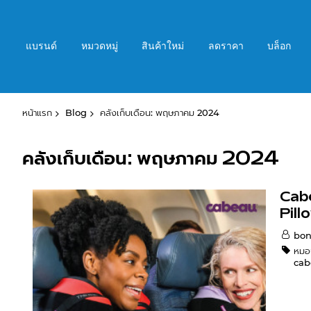
ข้าม
ไป
ที่
แบรนด์
หมวดหมู่
สินค้าใหม่
ลดราคา
บล็อก
เนื้อหา
หน้าแรก
Blog
คลังเก็บเดือน: พฤษภาคม 2024
คลังเก็บเดือน: พฤษภาคม 2024
Cab
Pill
bon
หมอ
cab