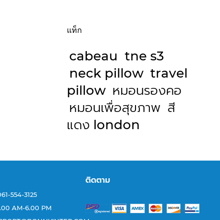
แท็ก
cabeau
tne s3
neck pillow
travel
pillow
หมอนรองคอ
หมอนเพื่อสุขภาพ
สี
แดง london
ติดตาม
 061-554-3125
 : 8.00 AM-6.00 PM