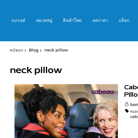
ข้าม
ไป
ที่
แบรนด์
หมวดหมู่
สินค้าใหม่
ลดราคา
บล็อก
เนื้อหา
หน้าแรก
Blog
neck pillow
neck pillow
Cab
Pill
bon
หมอ
cab